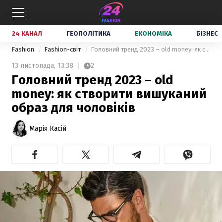
24 КАНАЛ
ГЕОПОЛІТИКА
ЕКОНОМІКА
БІЗНЕС
Fashion
Fashion-світ
Головний тренд 2023 – old money: як створити вишуканий образ для чоловіків
13 листопада,
13:38
2
Головний тренд 2023 – old
money: як створити вишуканий
образ для чоловіків
Марія Касій