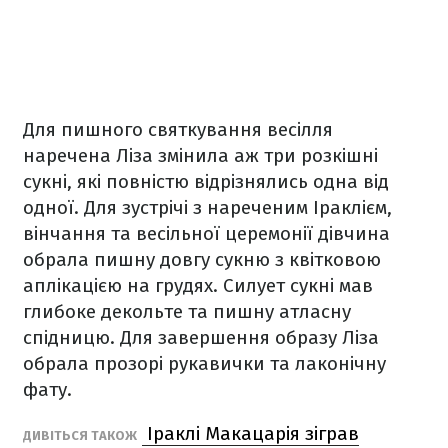
Для пишного святкування весілля
наречена Ліза змінила аж три розкішні
сукні, які повністю відрізнялись одна від
одної. Для зустрічі з нареченим Іраклієм,
вінчання та весільної церемонії дівчина
обрала пишну довгу сукню з квітковою
аплікацією на грудях. Силует сукні мав
глибоке декольте та пишну атласну
спідницю. Для завершення образу Ліза
обрала прозорі рукавички та лаконічну
фату.
Іраклі Макацарія зіграв
ДИВІТЬСЯ ТАКОЖ