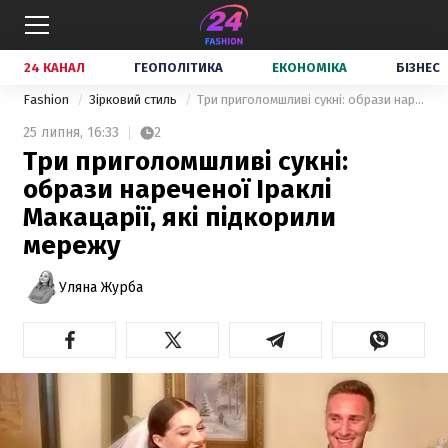
24 КАНАЛ
ГЕОПОЛІТИКА
ЕКОНОМІКА
БІЗНЕС
Fashion
Зірковий стиль
Три приголомшливі сукні: образи нареченої Іраклі Макацарії, які підкорили мережу
25 липня,
16:33
2
Три приголомшливі сукні:
образи нареченої Іраклі
Макацарії, які підкорили
мережу
Уляна Журба