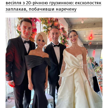
весілля з 20-річною грузинкою: ексхолостяк
заплакав, побачивши наречену