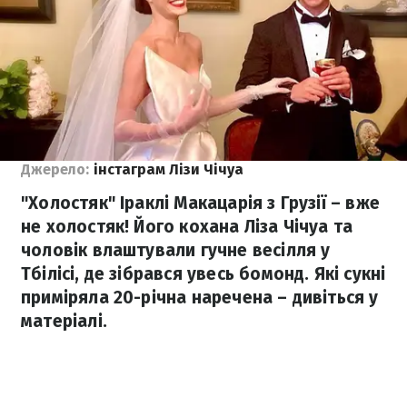
Джерело:
інстаграм Лізи Чічуа
"Холостяк" Іраклі Макацарія з Грузії – вже
не холостяк! Його кохана Ліза Чічуа та
чоловік влаштували гучне весілля у
Тбілісі, де зібрався увесь бомонд. Які сукні
приміряла 20-річна наречена – дивіться у
матеріалі.