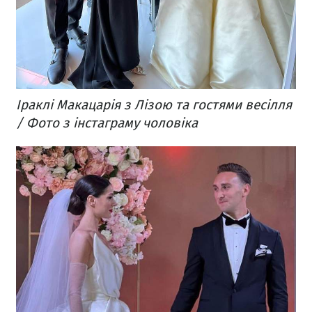
Іраклі Макацарія з Лізою та гостями весілля
/ Фото з інстаграму чоловіка