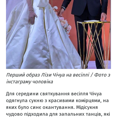
Перший образ Лізи Чічуа на весіллі / Фото з
інстаграму чоловіка
Для середини святкування весілля Чічуа
одягнула сукню з красивими комірцями, на
яких було синє окантування. Мідісукня
чудово підходила для запальних танців, які