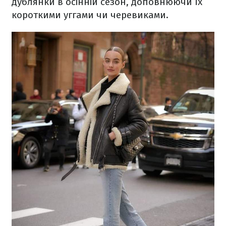
дублянки в осінній сезон, доповнюючи їх
короткими уггами чи черевиками.