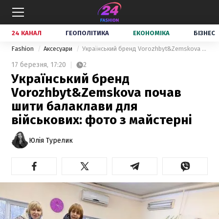
24 КАНАЛ
ГЕОПОЛІТИКА
ЕКОНОМІКА
БІЗНЕС
Fashion
Аксесуари
Український бренд Vorozhbyt&Zemskova почав шити балаклави для військових: фото з майстерні
17 березня,
17:20
2
Український бренд
Vorozhbyt&Zemskova почав
шити балаклави для
військових: фото з майстерні
Юлія Турелик