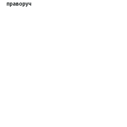
праворуч