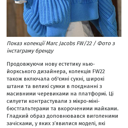
Показ колекції Marc Jacobs FW/22 / Фото з
інстаграму бренду
Продовжуючи нову естетику нью-
йоркського дизайнера, колекція FW22
також включала об'ємні сукні, широкі
штани та великі сумки в поєднанні з
масивними черевиками на платформі. Ці
силуети контрастували з мікро-міні-
бюстгальтерами та вкороченими майками.
Гладкий образ доповнювався виголеними
зачісками, у яких з’явилися моделі, які