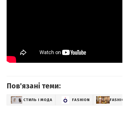
Пов'язані теми:
СТИЛЬ І МОДА
FASHION
FASHION-