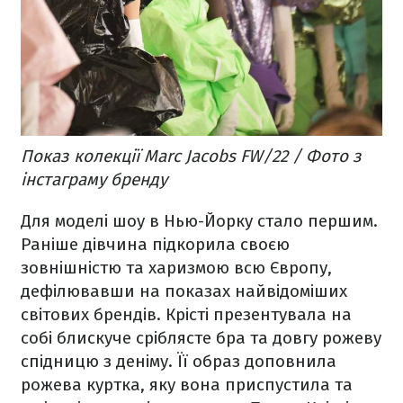
Показ колекції Marc Jacobs FW/22 / Фото з
інстаграму бренду
Для моделі шоу в Нью-Йорку стало першим.
Раніше дівчина підкорила своєю
зовнішністю та харизмою всю Європу,
дефілювавши на показах найвідоміших
світових брендів. Крісті презентувала на
собі блискуче сріблясте бра та довгу рожеву
спідницю з деніму. Її образ доповнила
рожева куртка, яку вона приспустила та