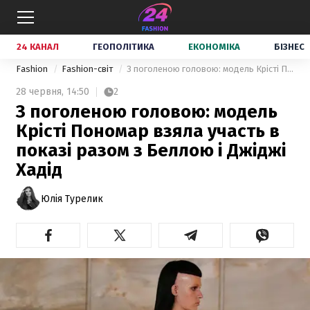
24 КАНАЛ
ГЕОПОЛІТИКА
ЕКОНОМІКА
БІЗНЕС
Fashion
Fashion-світ
З поголеною головою: модель Крісті Пономар взяла участь в показі разом з Беллою і Джіджі Хадід
28 червня,
14:50
2
З поголеною головою: модель
Крісті Пономар взяла участь в
показі разом з Беллою і Джіджі
Хадід
Юлія Турелик