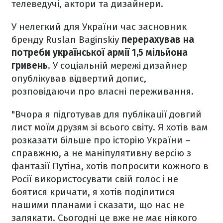
телеведучі, актори та дизайнери.
У нелегкий для України час засновник
бренду Ruslan Baginskiy
перерахував на
потреби української армії 1,5 мільйона
гривень
. У соціальній мережі дизайнер
опублікував відвертий допис,
розповідаючи про власні переживання.
"Вчора я підготував для публікації довгий
лист моїм друзям зі всього світу. Я хотів вам
розказати більше про історію України –
справжню, а не маніпулятивну версію з
фантазії Путіна, хотів попросити кожного в
Росії використосувати свій голос і не
боятися кричати, я хотів поділитися
нашими планами і сказати, що нас не
залякати. Сьогодні це вже не має ніякого