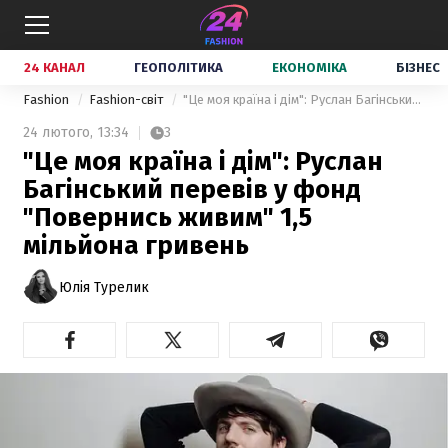
24 КАНАЛ
ГЕОПОЛІТИКА
ЕКОНОМІКА
БІЗНЕС
Fashion
Fashion-світ
"Це моя країна і дім": Руслан Багінський перевів у фонд "Повернись живим" 1,5 мільйона гривень
24 лютого,
13:34
3
"Це моя країна і дім": Руслан
Багінський перевів у фонд
"Повернись живим" 1,5
мільйона гривень
Юлія Турелик