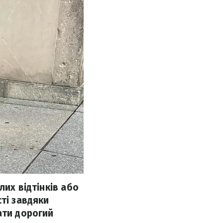
лих відтінків або
ті завдяки
ати дорогий