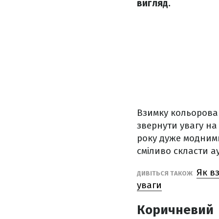
вигляд.
Взимку кольорова 
звернути увагу на
року дуже модними
сміливо скласти а
Як в
ДИВІТЬСЯ ТАКОЖ
уваги
Коричневий