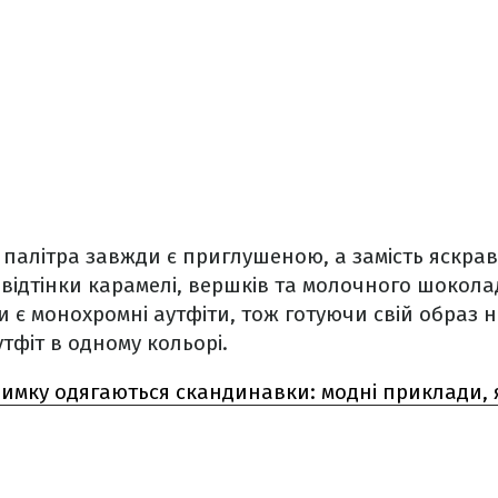
палітра завжди є приглушеною, а замість яскрав
 відтінки карамелі, вершків та молочного шокола
 є монохромні аутфіти, тож готуючи свій образ н
утфіт в одному кольорі.
зимку одягаються скандинавки: модні приклади, я