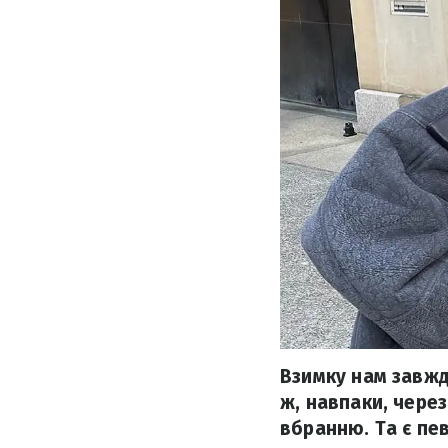
Взимку нам завжди
ж, навпаки, чере
вбранню. Та є пе