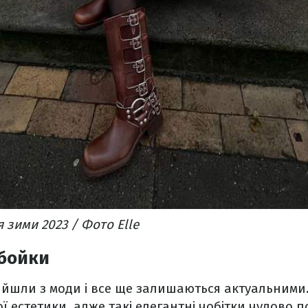
 зими 2023 / Фото Elle
вбойки
вийшли з моди і все ще залишаються актуальним
ї естетики, адже такі елегантні чобітки чудово 