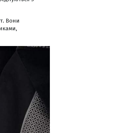
т. Вони
иками,