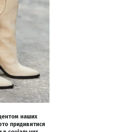
кцентом наших
арто придивитися
и в соціальних