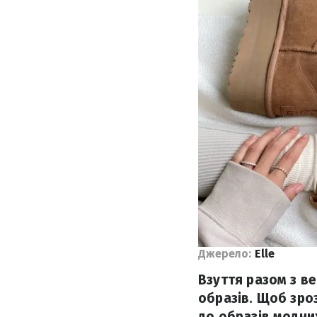
Джерело:
Elle
Взуття разом з в
образів. Щоб зро
до образів модни