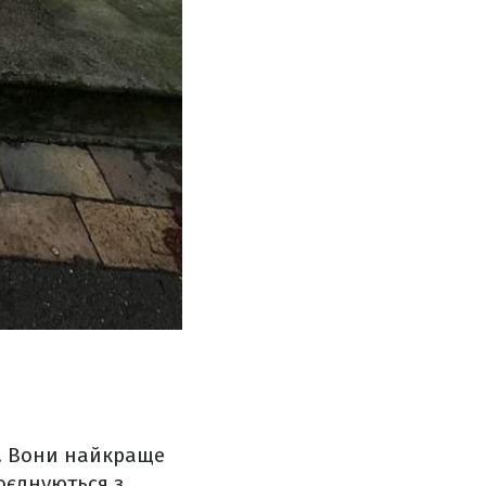
и. Вони найкраще
поєднуються з