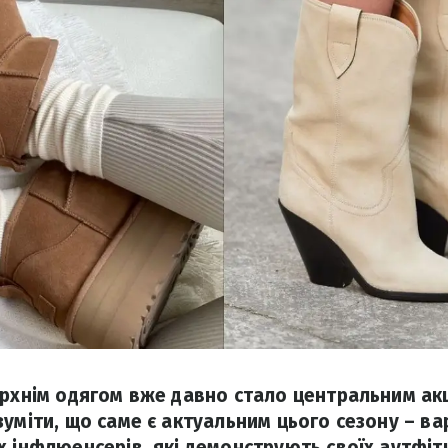
ерхнім одягом вже давно стало центральним а
зуміти, що саме є актуальним цього сезону – в
х інфлюенсерів, які демонструють своїх аутфіт