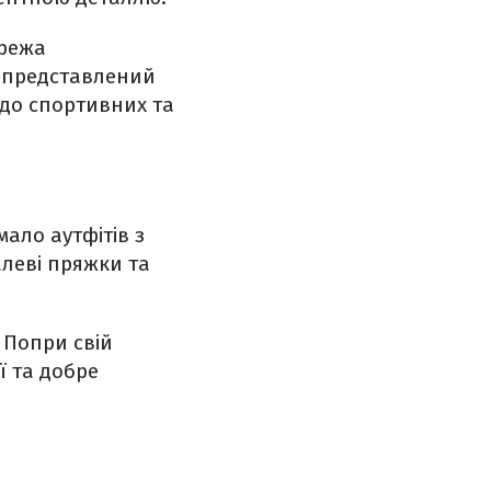
ережа
т представлений
 до спортивних та
ало аутфітів з
алеві пряжки та
 Попри свій
ї та добре