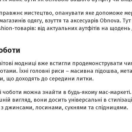
 справжнє мистецтво, опанувати яке допоможе м
агазинів одягу, взуття та аксесуарів Obnova. Ту
hion-товарів: від актуальних аутфітів на щодень
оботи
ітові модниці вже встигли продемонструвати чим
тами. Їхні головні риси – масивна підошва, мет
и, що доходять до середини литки.
і чоботи можна знайти в будь-якому мас-маркеті.
ній вигляд, вони досить універсальні в стилізаці
 з джинсами, лосинами, сукнями та спідницями.