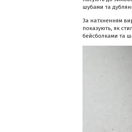
шубами та дублян
За натхненням ви
показують, як ст
бейсболками та ша