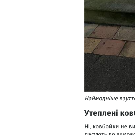
Наймодніше взуття
Утеплені ко
Ні, ковбойки не 
пасують до зимово