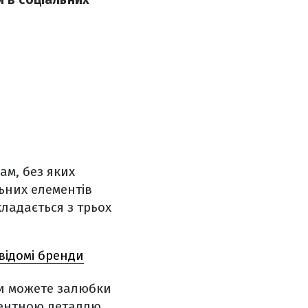
м, без яких
ьних елементів
кладається з трьох
відомі бренди
 ви можете залюбки
центною деталлю.