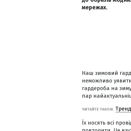
мережах.
Наш зимовий гард
неможливо уявити
гардероба на зиму
пар найактуальніш
Тренд
ЧИТАЙТЕ ТАКОЖ
Їх носять всі пров
повторити. Це взу