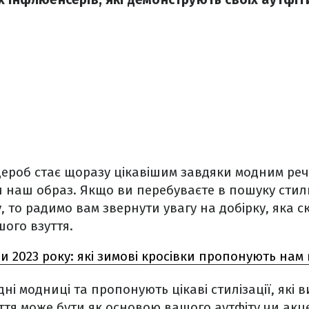
ероб стає щоразу цікавішим завдяки модним реча
 наш образ. Якщо ви перебуваєте в пошуку стил
, то радимо вам звернути увагу на добірку, яка с
ого взуття.
и 2023 року: які зимові кросівки пропонують нам 
ідні модниці та пропонують цікаві стилізації, які
ття може бути як основою вашого аутфіту чи ак