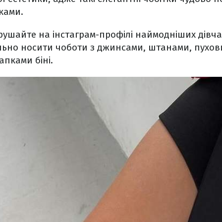
ками.
рушайте на інстаграм-профілі наймодніших дівча
ильно носити чоботи з джинсами, штанами, пухов
пками біні.