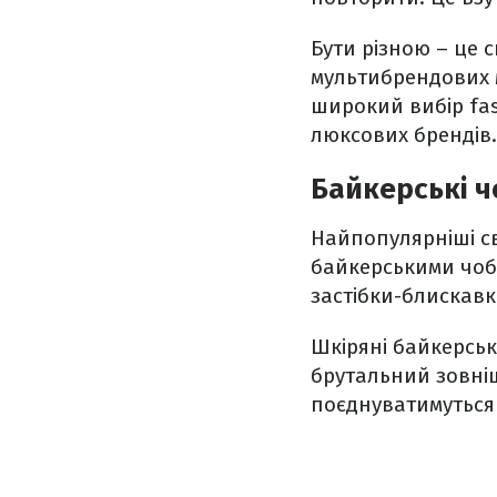
Бути різною – це
мультибрендових м
широкий вибір fas
люксових брендів.
Байкерські ч
Найпопулярніші св
байкерськими чобо
застібки-блискавк
Шкіряні байкерськ
брутальний зовніш
поєднуватимуться