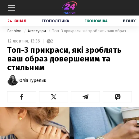
24 КАНАЛ
ГЕОПОЛІТИКА
ЕКОНОМІКА
БІЗНЕС
Fashion
Аксесуари
Топ-3 прикраси, які зроблять ваш образ довершеним та стильним
12 жовтня,
13:36
2
Топ-3 прикраси, які зроблять
ваш образ довершеним та
стильним
Юлія Турелик