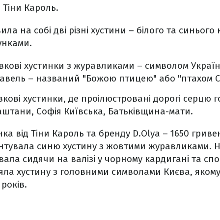
 Тіни Кароль.
ла на собі дві різні хустини – білого та синього 
унками.
вкові хустинки з журавликами – символом Україн
уравель – названий "Божою птицею" або "птахом С
вкові хустинки, де проілюстровані дорогі серцю 
каштани, Софія Київська, Батьківщина-мати.
ка від Тіни Кароль та бренду D.Olya – 1650 гриве
нтувала синю хустину з жовтими журавликами. Н
вала сидячи на валізі у чорному кардигані та сп
ряла хустину з головними символами Києва, яко
років.