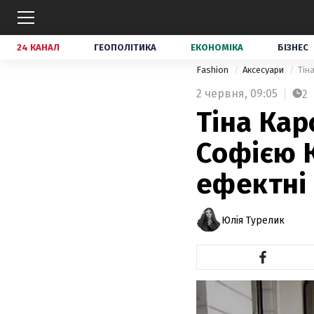
24 КАНАЛ
ГЕОПОЛІТИКА
ЕКОНОМІКА
БІЗНЕС
Fashion
Аксесуари
Тін
2 червня,
09:05
2
Тіна Кар
Софією 
ефектні 
Юлія Турелик