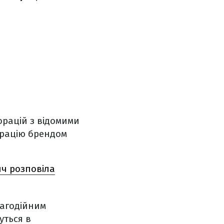
орацій з відомими
орацію брендом
ич розповіла
лагодійним
уться в