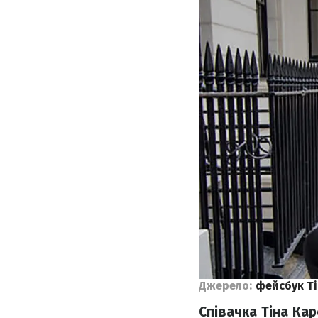
Джерело:
фейсбук Т
Співачка Тіна Ка