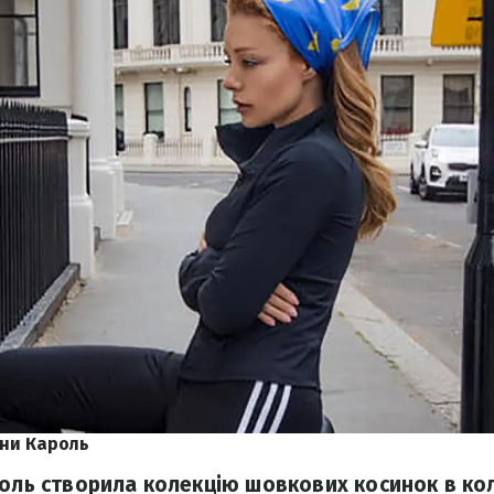
іни Кароль
роль створила колекцію шовкових косинок в кол