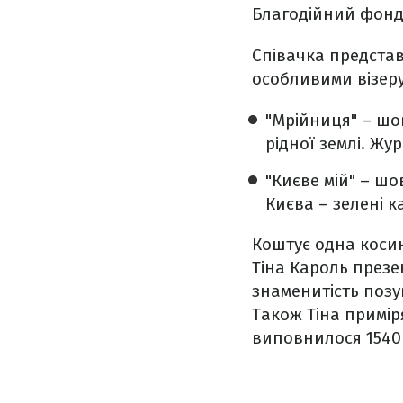
Благодійний фонд
Співачка представи
особливими візер
"Мрійниця" – шо
рідної землі. Ж
"Києве мій" – шо
Києва – зелені 
Коштує одна косин
Тіна Кароль презе
знаменитість позу
Також Тіна примі
виповнилося 1540 