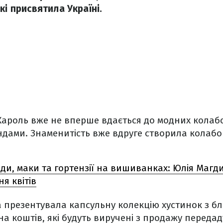
кі присвятила Україні.
Кароль вже не вперше вдається до модних колаб
ндами. Знаменитість вже вдруге створила колаб
ди, маки та гортензії на вишиванках: Юлія Магд
я квітів
а презентувала капсульну колекцію хустинок з б
а коштів, які будуть виручені з продажу передад