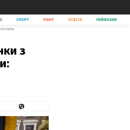
О
СПОРТ
FIGHT
ОСВІТА
ЛАЙФХАКИ
світлини
нки з
и: