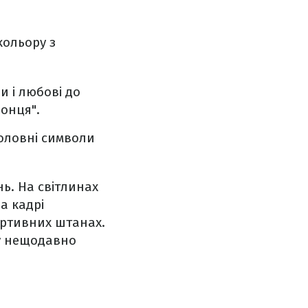
кольору з
и і любові до
онця".
головні символи
нь. На світлинах
а кадрі
ортивних штанах.
му нещодавно