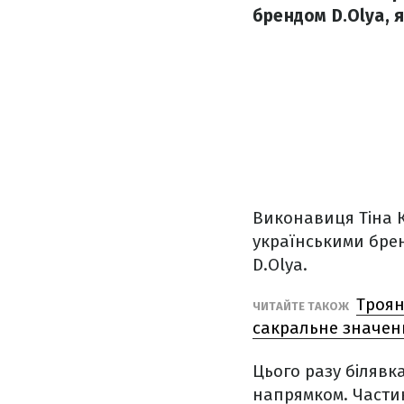
брендом D.Olya, я
Виконавиця Тіна 
українськими бре
D.Olya.
Троян
ЧИТАЙТЕ ТАКОЖ
сакральне значенн
Цього разу білявк
напрямком. Частин