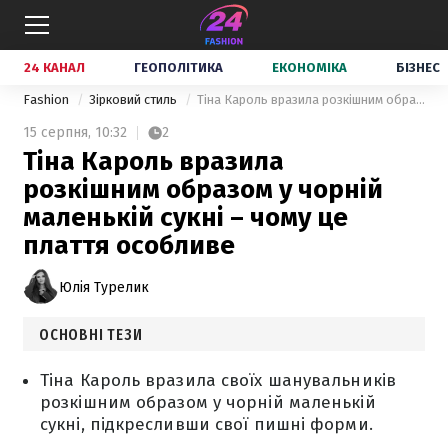
24 КАНАЛ
ГЕОПОЛІТИКА
ЕКОНОМІКА
БІЗНЕС
Fashion
Зірковий стиль
Тіна Кароль вразила розкішним образом у чорній маленькій сукні – чому це плаття особливе
15 серпня,
10:32
2
Тіна Кароль вразила
розкішним образом у чорній
маленькій сукні – чому це
плаття особливе
Юлія Турелик
ОСНОВНІ ТЕЗИ
Тіна Кароль вразила своїх шанувальників
розкішним образом у чорній маленькій
сукні, підкресливши свої пишні форми.