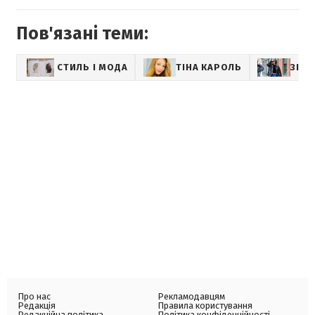
Пов'язані теми:
СТИЛЬ І МОДА
ТІНА КАРОЛЬ
ЗІРК
Про нас
Рекламодавцям
Редакція
Правила користування
Редакційна політика
Політика конфіденційності