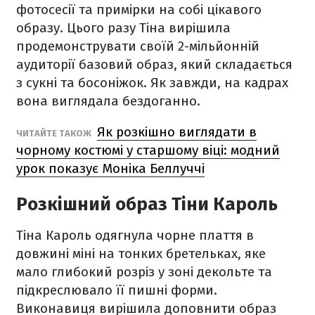
фотосесії та примірки на собі цікавого
образу. Цього разу Тіна вирішила
продемонструвати своїй 2-мільйонній
аудиторії базовий образ, який складається
з сукні та босоніжок. Як завжди, на кадрах
вона виглядала бездоганно.
Як розкішно виглядати в
ЧИТАЙТЕ ТАКОЖ
чорному костюмі у старшому віці: модний
урок показує Моніка Беллуччі
Розкішний образ Тіни Кароль
Тіна Кароль одягнула чорне плаття в
довжині міні на тонких бретельках, яке
мало глибокий розріз у зоні декольте та
підкреслювало її пишні форми.
Виконавиця вирішила доповнити образ