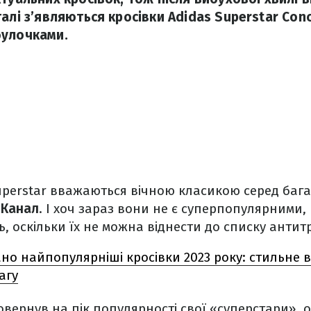
алі з’являються кросівки Adidas Superstar Con
булочками.
uperstar вважаються вічною класикою серед баг
 Канал
. І хоч зараз вони не є суперпопулярними, 
ь, оскільки їх не можна віднести до списку антит
но найпопулярніші кросівки 2023 року: стильне в
агу
овернув на пік популярності свої «суперстари», 