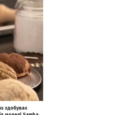
as здобуває
ід моделі Samba,