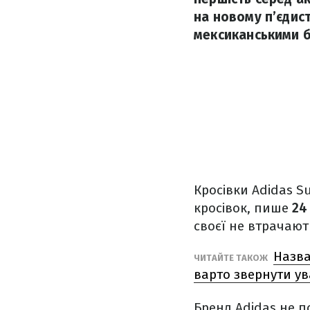
на новому п’єдист
мексиканськими 
Кросівки Adidas S
кросівок, пише
24
своєї не втрачают
Назва
ЧИТАЙТЕ ТАКОЖ
варто звернути ув
Бренд Adidas не п