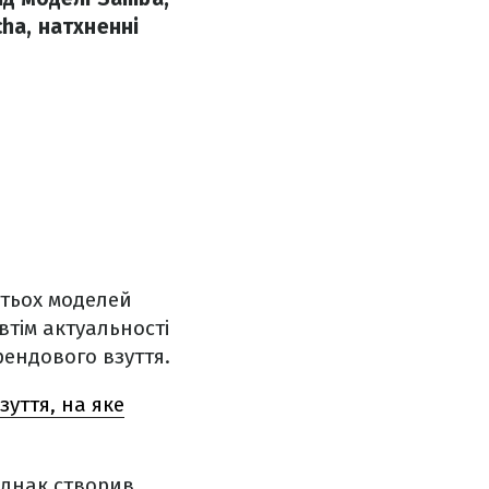
cha, натхненні
атьох моделей
втім актуальності
рендового взуття.
зуття, на яке
однак створив