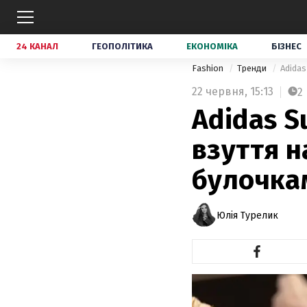
24 КАНАЛ
ГЕОПОЛІТИКА
ЕКОНОМІКА
БІЗНЕС
Fashion
Тренди
Adidas
22 червня,
15:13
2
Adidas S
взуття 
булочка
Юлія Турелик