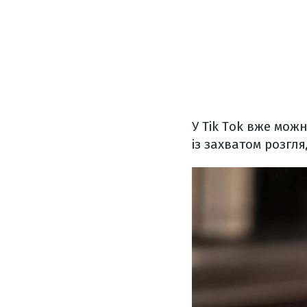
У Tik Tok вже мож
із захватом розгл