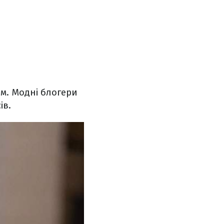
ям. Модні блогери
ів.