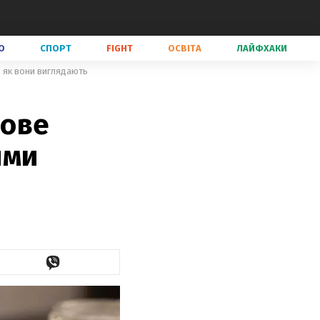
О
СПОРТ
FIGHT
ОСВІТА
ЛАЙФХАКИ
: як вони виглядають
дове
ими