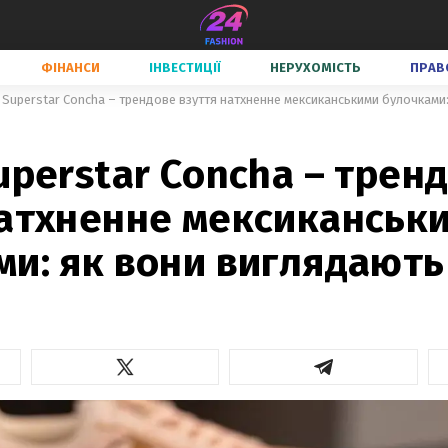
ФІНАНСИ
ІНВЕСТИЦІЇ
НЕРУХОМІСТЬ
ПРАВ
 Superstar Concha – трендове взуття натхненне мексиканськими булочками
uperstar Concha – трен
натхненне мексиканськ
ми: як вони виглядають