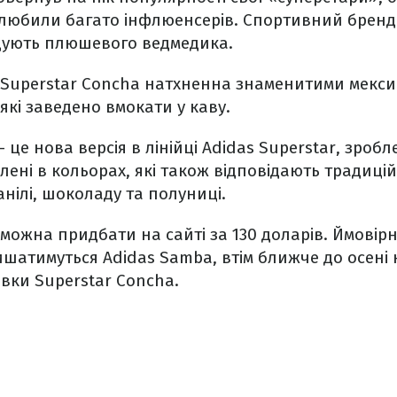
полюбили багато інфлюенсерів. Спортивний бренд
адують плюшевого ведмедика.
 Superstar Concha натхненна знаменитими мекс
які заведено вмокати у каву.
 це нова версія в лінійці Adidas Superstar, зробл
лені в кольорах, які також відповідають традиц
анілі, шоколаду та полуниці.
можна придбати на сайті за 130 доларів. Ймовірно
шатимуться Adidas Samba, втім ближче до осені 
івки Superstar Concha.