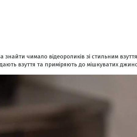
на знайти чимало відеороликів зі стильним взутт
ядають взуття та приміряють до мішкуватих джинс