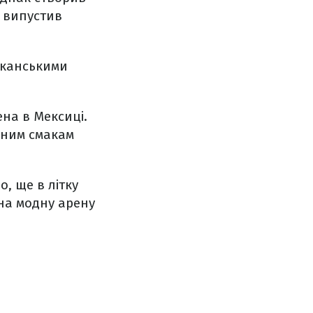
 випустив
иканськими
ена в Мексиці.
ійним смакам
, ще в літку
на модну арену