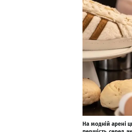
На модній арені 
першість серед ак