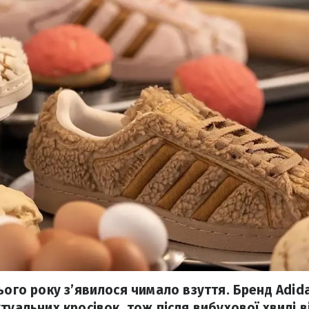
цього року з’явилося чимало взуття. Бренд Adid
туальних кросівок, тож після вибухової хвилі в