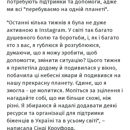
потребують підтримки та допомоги, адже
ми всі "перебуваємо на одній планеті".
"Останні кілька тижнів я була не дуже
активною в Instagram. У світі так багато
душевного болю та боротьби, і, як і багато
хто з вас, я гублюся й розгублююся,
думаючи, що я можу зробити, щоб
допомогти, змінити ситуацію? Цього тижня
я прилетіла додому й подивилася у вікно,
побачила ці небесні хмари й подивився на
нашу прекрасну планету. Єдине, що я
змогла - це молитися. Моліться за зцілення і
нагадайте собі, що ми більше схожі, ніж
різні. Я збираюся й надалі додавати деякі
ресурси та організації для підтримки
біженців в Україні та в усьому світі", –
написала Сінді Кроуфорд.