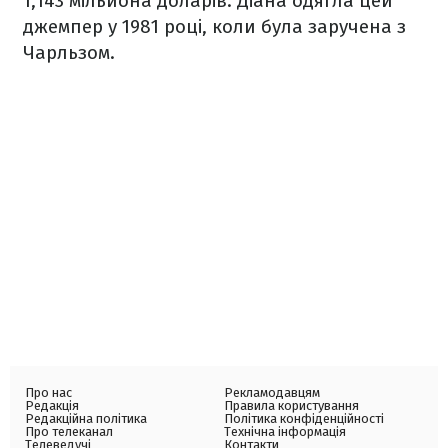
1,143 мільйона доларів. Діана одягла цей
джемпер у 1981 році, коли була заручена з
Чарльзом.
Про нас
Рекламодавцям
Редакція
Правила користування
Редакційна політика
Політика конфіденційності
Про телеканал
Технічна інформація
Телеведучі
Контакти