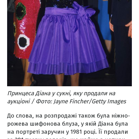
Принцеса Діана у сукні, яку продали на
аукціоні / Фото: Jayne Fincher/Getty Images
До слова, на розпродажі також була ніжно-
рожева шифонова блуза, у якій Діана була
на портреті заручин у 1981 році. Її продали