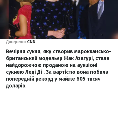
Джерело:
CNN
Вечірня сукня, яку створив мароккансько-
британський модельєр Жак Азагурі, стала
найдорожчою проданою на аукціоні
сукнею Леді Ді . За вартістю вона побила
попередній рекорд у майже 605 тисяч
доларів.