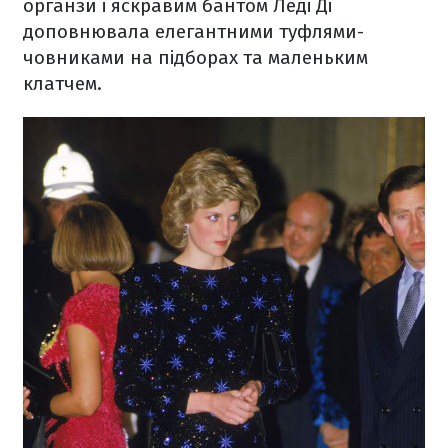
органзи і яскравим бантом Леді Ді
доповнювала елегантними туфлями-
човниками на підборах та маленьким
клатчем.