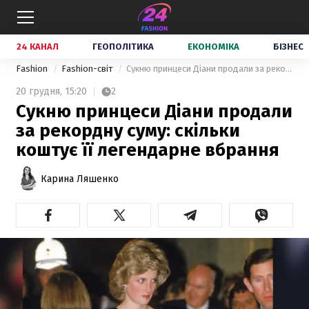
24 КАНАЛ
ГЕОПОЛІТИКА
ЕКОНОМІКА
БІЗНЕС
Fashion
Fashion-світ
Сукню принцеси Діани продали за рекордну суму: скільки коштує її легендарне вбрання
20 грудня,
15:20
2
Сукню принцеси Діани продали
за рекордну суму: скільки
коштує її легендарне вбрання
Карина Ляшенко