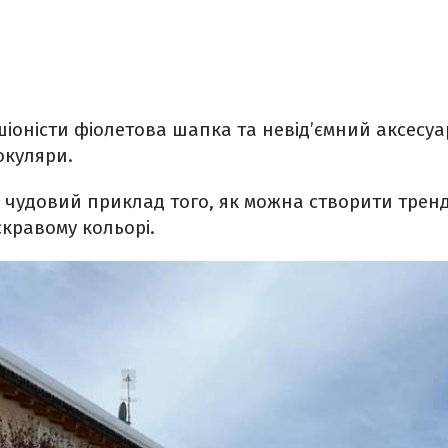
іоністи фіолетова шапка та невід’ємний аксесуар
окуляри.
– чудовий приклад того, як можна створити тренд
скравому кольорі.