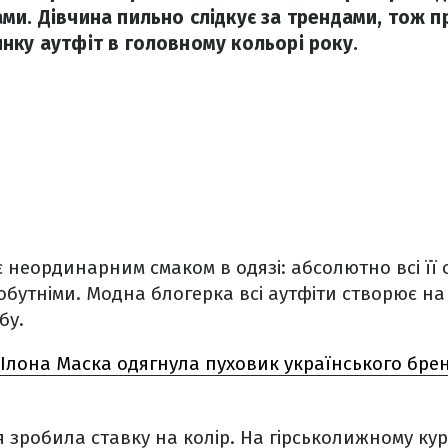
ми. Дівчина пильно слідкує за трендами, тож п
нку аутфіт в головному кольорі року.
є неординарним смаком в одязі: абсолютно всі її
бутніми. Модна блогерка всі аутфіти створює на
бу.
 Ілона Маска одягнула пуховик українського бренд
я зробила ставку на колір. На гірськолижному кур