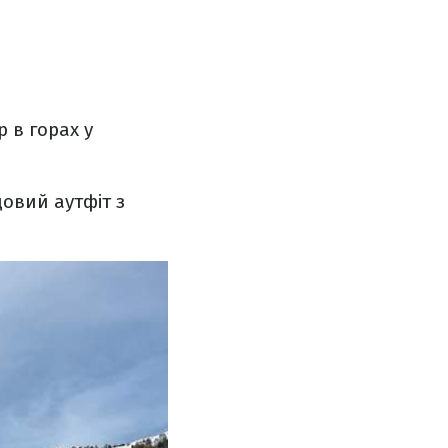
 в горах у
овий аутфіт з