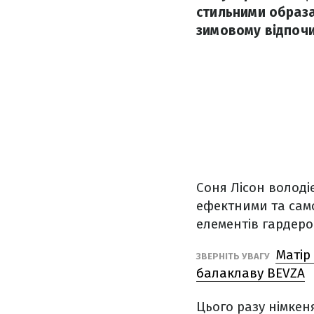
стильними образа
зимовому відпочи
Соня Лісон володі
ефектними та само
елементів гардеро
Матір
ЗВЕРНІТЬ УВАГУ
балаклаву BEVZA
Цього разу німкен