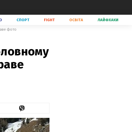
О
СПОРТ
FIGHT
ОСВІТА
ЛАЙФХАКИ
раве фото
головному
краве