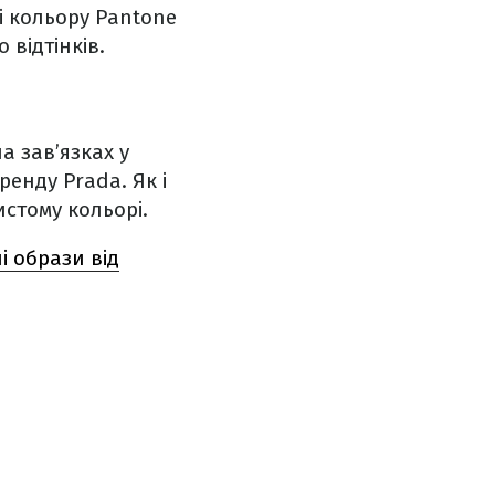
ті кольору Pantone
 відтінків.
 зав’язках у
енду Prada. Як і
истому кольорі.
і образи від