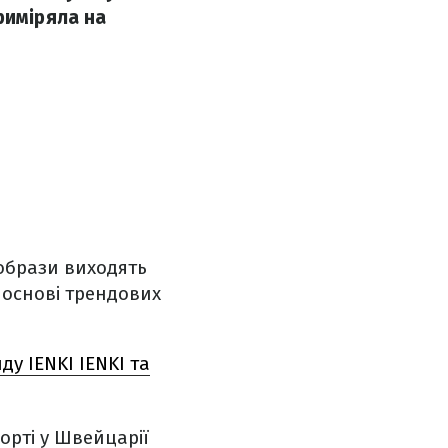
риміряла на
 образи виходять
 основі трендових
у IENKI IENKI та
орті у Швейцарії