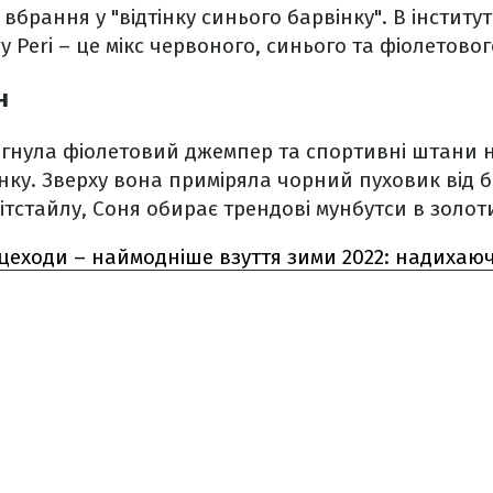
вбрання у "відтінку синього барвінку". В інститу
 Peri – це мікс червоного, синього та фіолетового
н
гнула фіолетовий джемпер та спортивні штани на
нку. Зверху вона приміряла чорний пуховик від бр
рітстайлу, Соня обирає трендові мунбутси в золот
цеходи – наймодніше взуття зими 2022: надихаюч