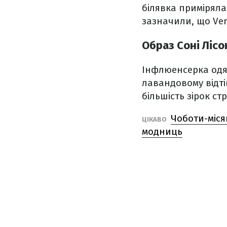
білявка приміряла 
зазначили, що Very
Образ Соні Лісо
Інфлюенсерка одя
лавандовому відті
більшість зірок ст
Чоботи-міся
ЦІКАВО
модниць