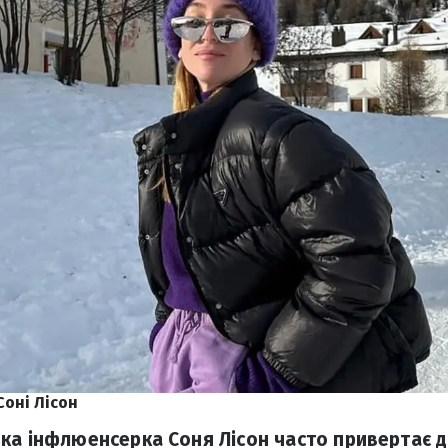
Соні Лісон
ка інфлюенсерка Соня Лісон часто привертає д