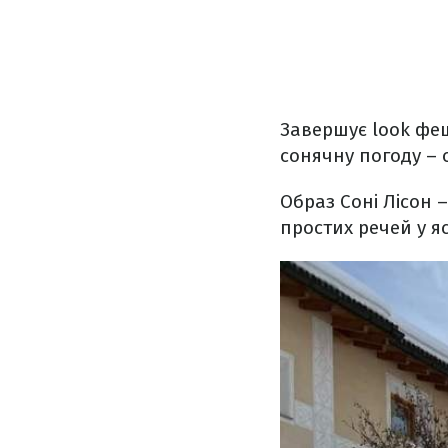
Завершує look феш
сонячну погоду – 
Образ Соні Лісон 
простих речей у я