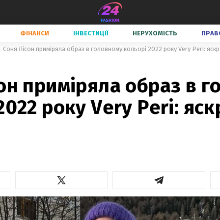
ФІНАНСИ
ІНВЕСТИЦІЇ
НЕРУХОМІСТЬ
ПРАВ
Соня Лісон приміряла образ в головному кольорі 2022 року Very Peri: яск
он приміряла образ в 
2022 року Very Peri: яс