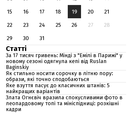
15
16
17
18
19
20
21
22
23
24
25
26
27
28
29
30
31
Статті
За 17 тисяч гривень: Мінді з "Емілі в Парижі" у
новому сезоні одягнула кепі від Ruslan
Baginskiy
Як стильно носити сорочку в літню пору:
образи, які точно сподобаються
Яке взуття пасує до класичних штанів: 5
найкращих варіантів
Злата Огнєвіч вразила спокусливими фото в
леопардовому топі та мініспідниці: розкішні
кадри