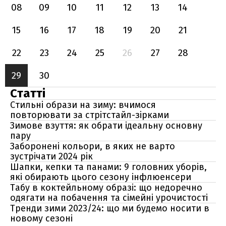
08
09
10
11
12
13
14
15
16
17
18
19
20
21
22
23
24
25
26
27
28
29
30
Статті
Стильні образи на зиму: вчимося
повторювати за стрітстайл-зірками
Зимове взуття: як обрати ідеальну основну
пару
Заборонені кольори, в яких не варто
зустрічати 2024 рік
Шапки, кепки та панами: 9 головних уборів,
які обирають цього сезону інфлюенсери
Табу в коктейльному образі: що недоречно
одягати на побачення та сімейні урочистості
Тренди зими 2023/24: що ми будемо носити в
новому сезоні