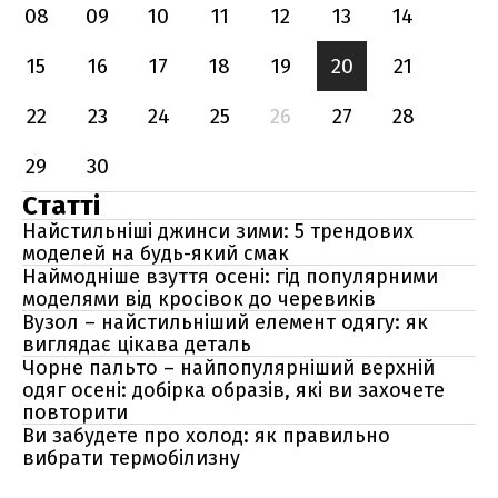
08
09
10
11
12
13
14
15
16
17
18
19
20
21
22
23
24
25
26
27
28
29
30
Статті
Найстильніші джинси зими: 5 трендових
моделей на будь-який смак
Наймодніше взуття осені: гід популярними
моделями від кросівок до черевиків
Вузол – найстильніший елемент одягу: як
виглядає цікава деталь
Чорне пальто – найпопулярніший верхній
одяг осені: добірка образів, які ви захочете
повторити
Ви забудете про холод: як правильно
вибрати термобілизну