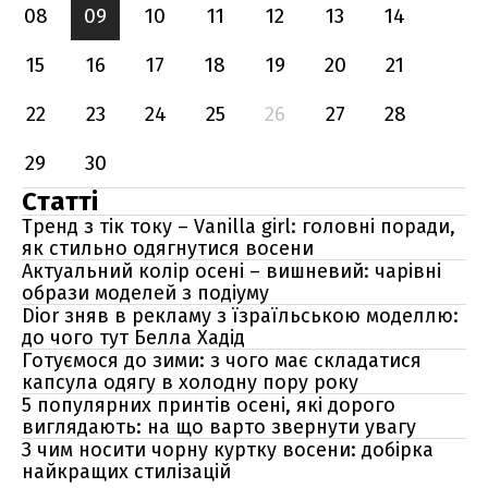
08
09
10
11
12
13
14
15
16
17
18
19
20
21
22
23
24
25
26
27
28
29
30
Статті
Тренд з тік току – Vanilla girl: головні поради,
як стильно одягнутися восени
Актуальний колір осені – вишневий: чарівні
образи моделей з подіуму
Dior зняв в рекламу з їзраїльською моделлю:
до чого тут Белла Хадід
Готуємося до зими: з чого має складатися
капсула одягу в холодну пору року
5 популярних принтів осені, які дорого
виглядають: на що варто звернути увагу
З чим носити чорну куртку восени: добірка
найкращих стилізацій