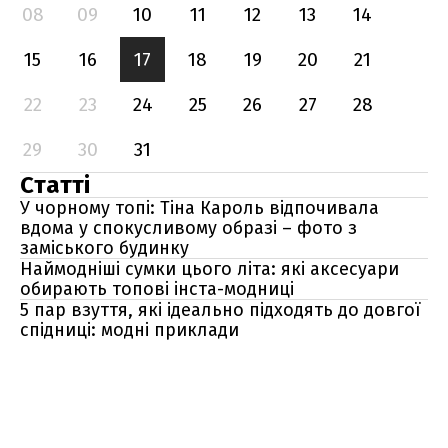
08
09
10
11
12
13
14
15
16
17
18
19
20
21
22
23
24
25
26
27
28
29
30
31
Статті
У чорному топі: Тіна Кароль відпочивала
вдома у спокусливому образі – фото з
заміського будинку
Наймодніші сумки цього літа: які аксесуари
обирають топові інста-модниці
5 пар взуття, які ідеально підходять до довгої
спідниці: модні приклади