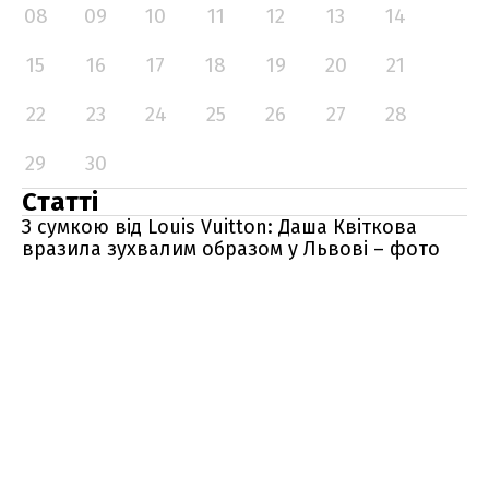
08
09
10
11
12
13
14
15
16
17
18
19
20
21
22
23
24
25
26
27
28
29
30
Статті
З сумкою від Louis Vuitton: Даша Квіткова
вразила зухвалим образом у Львові – фото