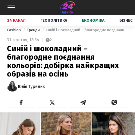
24 КАНАЛ
ГЕОПОЛІТИКА
ЕКОНОМІКА
БІЗНЕС
Fashion
Тренди
Синій і шоколадний – благородне поєднання кольорів: добірка найкращих образів на осінь
31 жовтня,
18:34
2
Синій і шоколадний –
благородне поєднання
кольорів: добірка найкращих
образів на осінь
Юлія Турелик