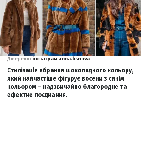
Джерело:
інстаграм anna.le.nova
Стилізація вбрання шоколадного кольору,
який найчастіше фігурує восени з синім
кольором – надзвичайно благородне та
ефектне поєднання.