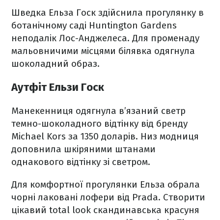
Шведка Ельза Госк здійснила прогулянку в
ботанічному саді Huntington Gardens
неподалік Лос-Анджелеса. Для променаду
мальовничими місцями білявка одягнула
шоколадний образ.
Аутфіт Ельзи Госк
Манекенниця одягнула в’язаний светр
темно-шоколадного відтінку від бренду
Michael Kors за 1350 доларів. Низ модниця
доповнила шкіряними штанами
однакового відтінку зі светром.
Для комфортної прогулянки Ельза обрала
чорні лаковані лофери від Prada. Cтворити
цікавий total look скандинавська красуня