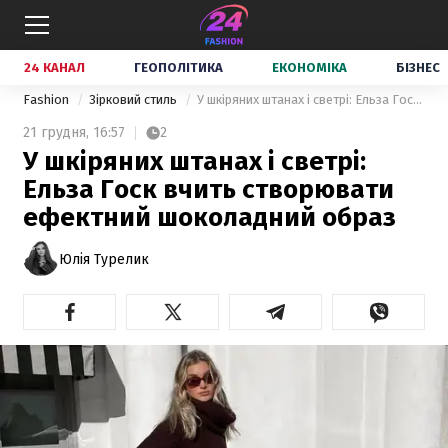
24 КАНАЛ
ГЕОПОЛІТИКА
ЕКОНОМІКА
БІЗНЕС
Fashion
Зірковий стиль
У шкіряних штанах і светрі: Ельза Госк вчить створювати ефектний шоколадний образ
21 грудня,
16:57
2
У шкіряних штанах і светрі:
Ельза Госк вчить створювати
ефектний шоколадний образ
Юлія Турелик