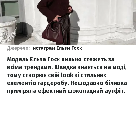
Джерело:
інстаграм Ельзи Госк
Модель Ельза Госк пильно стежить за
всіма трендами. Шведка знається на моді,
тому створює свій look зі стильних
елементів гардеробу. Нещодавно білявка
приміряла ефектний шоколадний аутфіт.