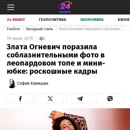
24 КАНАЛ
ГЕОПОЛИТИКА
ЭКОНОМИКА
БИЗНЕ
Fashion
Звездный стиль
Злата Огневич поразила соблазнительными фото в леопардовом топе и мини-юбке: роскошные кадры
19 июля,
23:15
2
Злата Огневич поразила
соблазнительными фото в
леопардовом топе и мини-
юбке: роскошные кадры
София Хомишин