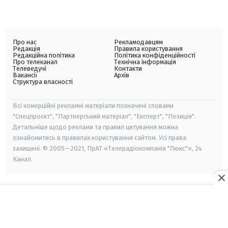
Про нас
Рекламодавцям
Редакція
Правила користування
Редакційна політика
Політика конфіденційності
Про телеканал
Технічна інформація
Телеведучі
Контакти
Вакансії
Архів
Структура власності
Всі комерційні рекламні матеріали позначені словами
"Спецпроєкт", "Партнерський матеріал", "Експерт", "Позиція".
Детальніше щодо реклами та правил цитування можна
ознайомитись в правилах користування сайтом. Усі права
захищені. © 2005—2021, ПрАТ «Телерадіокомпанія "Люкс"», 24
Канал.