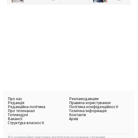
Про нас
Рекламодавцям
Редакція
Правила користування
Редакційна політика
Політика конфіденційності
Про телеканал
Технічна інформація
Телеведучі
Контакти
Вакансії
Архів
Структура власності
Всі комерційні рекламні матеріали позначені словами