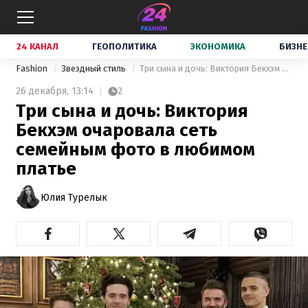
24 КАНАЛ
ГЕОПОЛИТИКА
ЭКОНОМИКА
БИЗНЕ
Fashion
Звездный стиль
Три сына и дочь: Виктория Бекхэм очаровала сеть семейным фото в любимом платье
26 декабря,
13:14
2
Три сына и дочь: Виктория
Бекхэм очаровала сеть
семейным фото в любимом
платье
Юлия Турелык