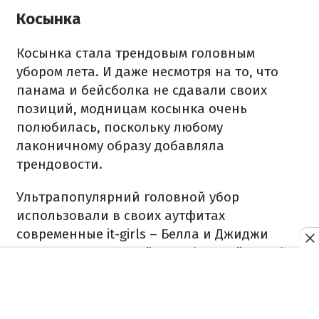
Косынка
Косынка стала трендовым головным
убором лета. И даже несмотря на то, что
панама и бейсболка не сдавали своих
позиций, модницам косынка очень
полюбилась, поскольку любому
лаконичному образу добавляла
трендовости.
Ультрапопулярний головной убор
использовали в своих аутфитах
современные it-girls – Белла и Джиджи
Хадид, Дуа Липа, Хейли Бибер, Кайя Гербер,
Эльза Хоск и другие.