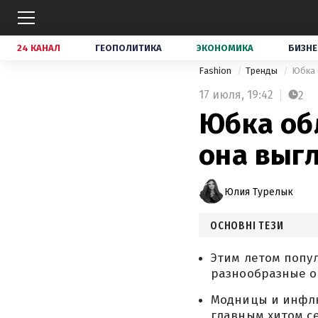
24 КАНАЛ
ГЕОПОЛИТИКА
ЭКОНОМИКА
БИЗНЕ
Fashion
Тренды
Юбка 
17 июля,
19:42
2
Юбка обл
она выг
Юлия Турелык
ОСНОВНІ ТЕЗИ
Этим летом попул
разнообразные о
Модницы и инфлюе
главным хитом се