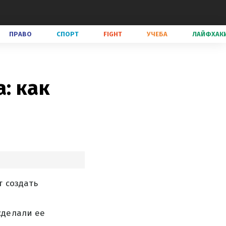
ПРАВО
СПОРТ
FIGHT
УЧЕБА
ЛАЙФХАК
: как
т создать
сделали ее