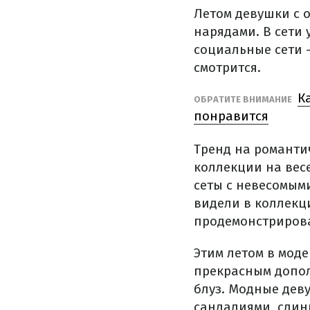
Летом девушки с 
нарядами. В сети
социальные сети –
смотрится.
К
ОБРАТИТЕ ВНИМАНИЕ
понравится
Тренд на романти
коллекции на вес
сеты с невесомыми
видели в коллекц
продемонстрировал
Этим летом в моде
прекрасным допол
блуз. Модные дев
сандалиями, слин