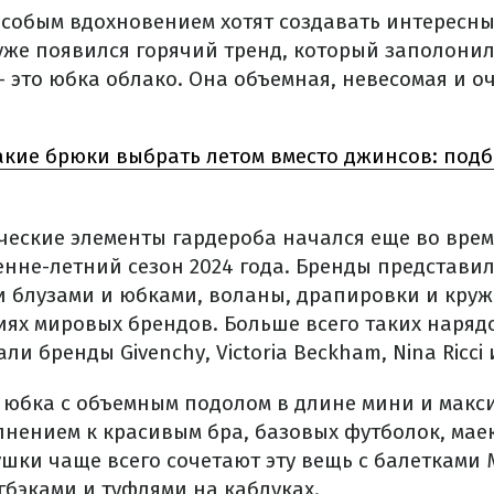
особым вдохновением хотят создавать интересны
 уже появился горячий тренд, который заполони
 это юбка облако. Она объемная, невесомая и о
акие брюки выбрать летом вместо джинсов: подб
ческие элементы гардероба начался еще во врем
енне-летний сезон 2024 года. Бренды представил
 блузами и юбками, воланы, драпировки и круже
иях мировых брендов. Больше всего таких наряд
и бренды Givenchy, Victoria Beckham, Nina Ricci 
 юбка с объемным подолом в длине мини и макси
нением к красивым бра, базовых футболок, мае
ушки чаще всего сочетают эту вещь с балетками
гбэками и туфлями на каблуках.