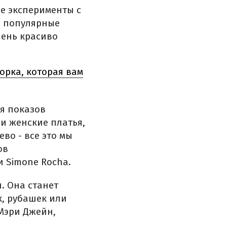
е эксперименты с
л популярные
чень красиво
орка, которая вам
я показов
и женские платья,
во - все это мы
ов
и Simone Rocha.
. Она станет
к, рубашек или
 Мэри Джейн,