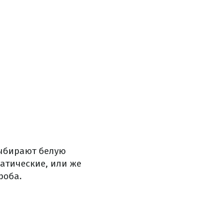
выбирают белую
атические, или же
роба.