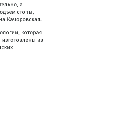
тельно, а
одъем стопы,
на Качоровская.
ологии, которая
 изготовлены из
нских