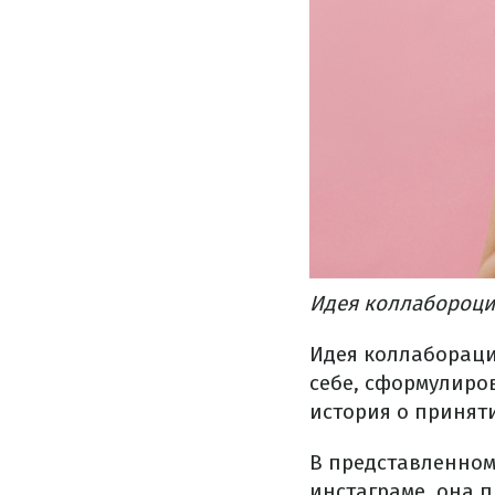
Идея коллабороци
Идея коллаборации
себе, сформулиро
история о принят
В представленном
инстаграме, она 