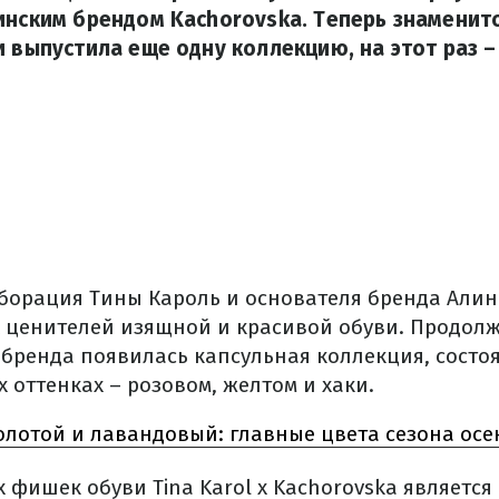
инским брендом Kachorovska. Теперь знаменит
и выпустила еще одну коллекцию, на этот раз 
борация Тины Кароль и основателя бренда Али
 ценителей изящной и красивой обуви. Продол
 бренда появилась капсульная коллекция, состо
х оттенках – розовом, желтом и хаки.
олотой и лавандовый: главные цвета сезона осен
 фишек обуви Tina Karol x Kachorovska является