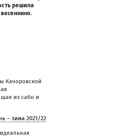
ость решила
– весеннюю.
ны Качоровской
жая
ящая из сабо и
ь – зима 2021/22
 идеальная