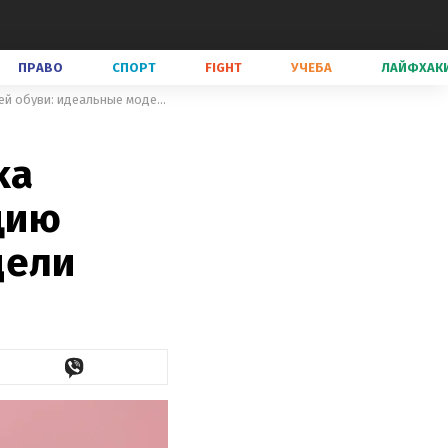
ПРАВО
СПОРТ
FIGHT
УЧЕБА
ЛАЙФХАК
Тина Кароль и бренд Kachorovska выпустили совместную коллекцию весенней обуви: идеальные модели
ka
цию
дели