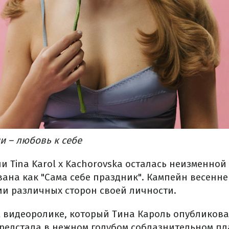
и – любовь к себе
 Tina Karol x Kachorovska осталась неизменной 
вана как "Сама себе праздник". Кампейн весенн
ии различных сторон своей личности.
 видеоролике, который Тина Кароль опубликова
предстала в нежном голубом соблазнительном пла