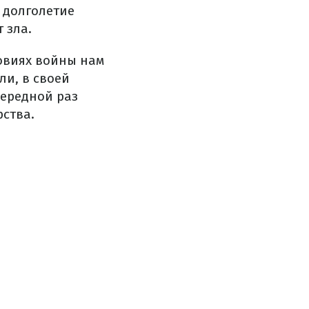
– долголетие
 зла.
овиях войны нам
ли, в своей
чередной раз
ства.