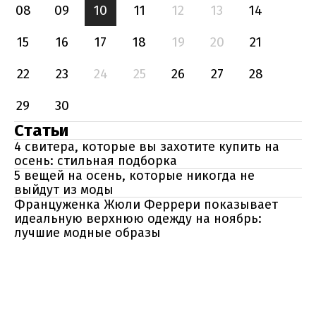
08
09
10
11
12
13
14
15
16
17
18
19
20
21
22
23
24
25
26
27
28
29
30
Статьи
4 свитера, которые вы захотите купить на
осень: стильная подборка
5 вещей на осень, которые никогда не
выйдут из моды
Француженка Жюли Феррери показывает
идеальную верхнюю одежду на ноябрь:
лучшие модные образы