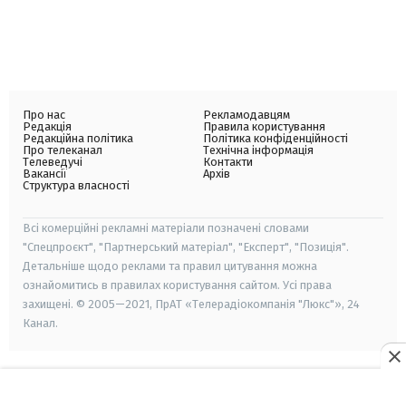
Про нас
Рекламодавцям
Редакція
Правила користування
Редакційна політика
Політика конфіденційності
Про телеканал
Технічна інформація
Телеведучі
Контакти
Вакансії
Архів
Структура власності
Всі комерційні рекламні матеріали позначені словами
"Спецпроєкт", "Партнерський матеріал", "Експерт", "Позиція".
Детальніше щодо реклами та правил цитування можна
ознайомитись в правилах користування сайтом. Усі права
захищені. © 2005—2021, ПрАТ «Телерадіокомпанія "Люкс"», 24
Канал.