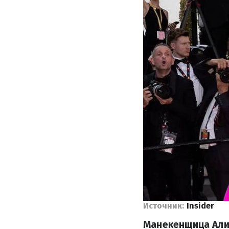
Источник:
Insider
Манекенщица Алин