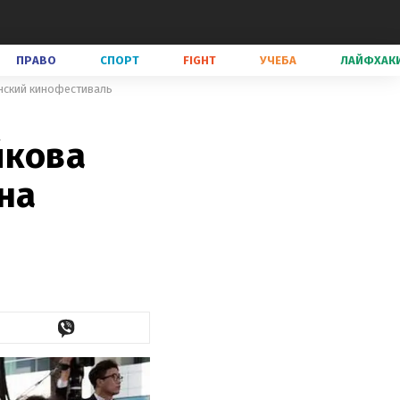
ПРАВО
СПОРТ
FIGHT
УЧЕБА
ЛАЙФХАК
ннский кинофестиваль
йкова
на