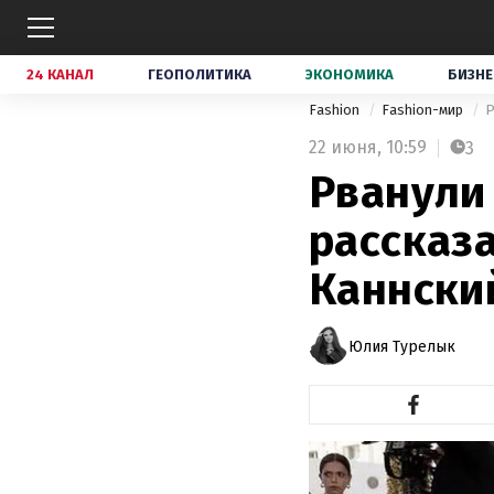
24 КАНАЛ
ГЕОПОЛИТИКА
ЭКОНОМИКА
БИЗНЕ
Fashion
Fashion-мир
Р
22 июня,
10:59
3
Рванули
рассказа
Каннски
Юлия Турелык