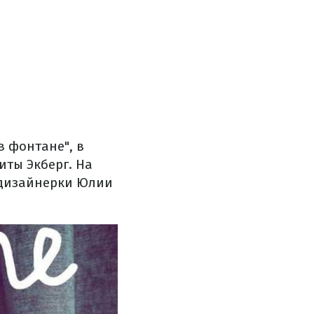
в фонтане", в
иты Экберг. На
 дизайнерки Юлии