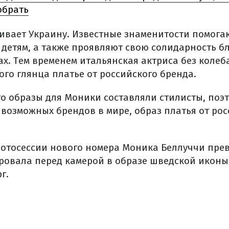
обрать
ивает Украину. Известные знаменитости помог
 детям, а также проявляют свою солидарность б
ах. Тем временем итальянская актриса без колеб
го глянца платье от российского бренда.
что образы для Моники составляли стилисты, по
 возможных брендов в мире, образ платья от ро
отосессии нового номера Моника Беллуччи прев
ровала перед камерой в образе шведской иконы 
г.