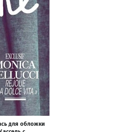
ась для обложки
Кассель с