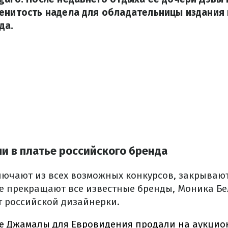
енитость надела для обладательницы издания 
да.
и в платье российского бренда
лючают из всех возможных конкурсов, закрываю
ре прекращают все известные бренды, Моника Бе
т российской дизайнерки.
е Джамалы для Евровидения продали на аукцион