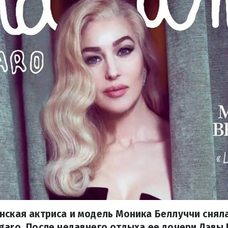
нская актриса и модель Моника Беллуччи снял
garo. После недавнего отдыха ее дочери Дэвы 