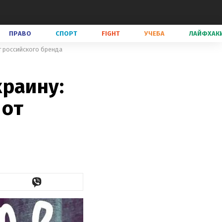
ПРАВО
СПОРТ
FIGHT
УЧЕБА
ЛАЙФХАК
т российского бренда
краину:
 от