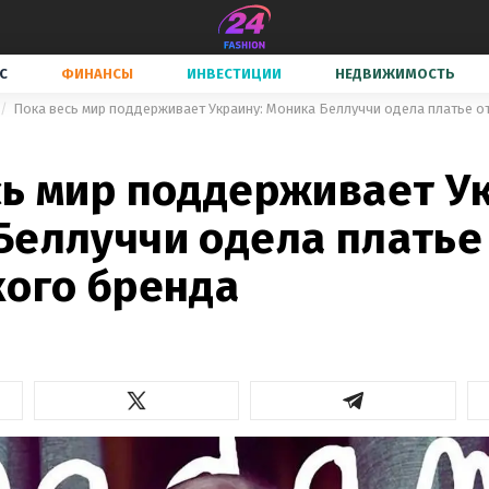
С
ФИНАНСЫ
ИНВЕСТИЦИИ
НЕДВИЖИМОСТЬ
Пока весь мир поддерживает Украину: Моника Беллуччи одела платье о
сь мир поддерживает У
Беллуччи одела платье
кого бренда