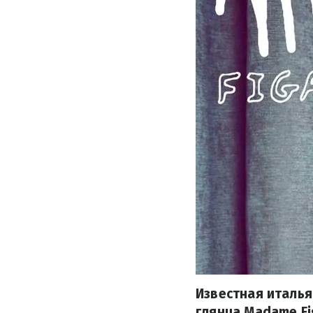
Известная италья
глянца Madame Fi