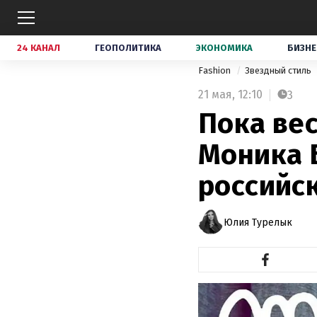
24 КАНАЛ
ГЕОПОЛИТИКА
ЭКОНОМИКА
БИЗНЕ
Fashion
Звездный стиль
21 мая,
12:10
3
Пока ве
Моника 
российс
Юлия Турелык