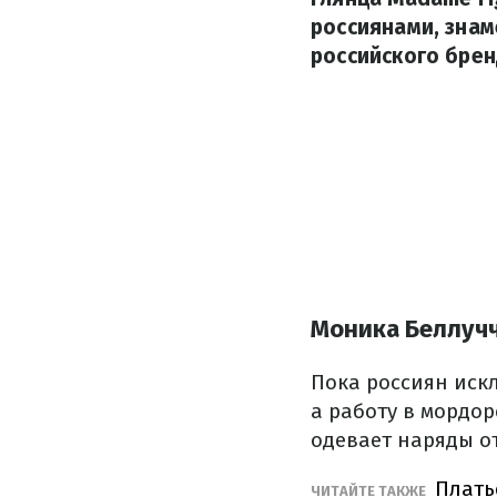
россиянами, знам
российского брен
Моника Беллучч
Пока россиян иск
а работу в мордо
одевает наряды о
Плать
ЧИТАЙТЕ ТАКЖЕ