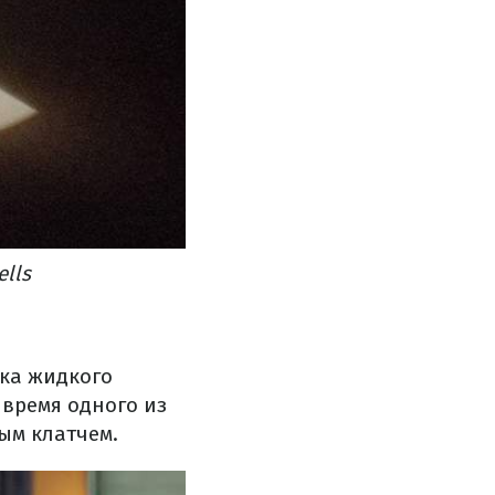
lls
нка жидкого
 время одного из
ым клатчем.