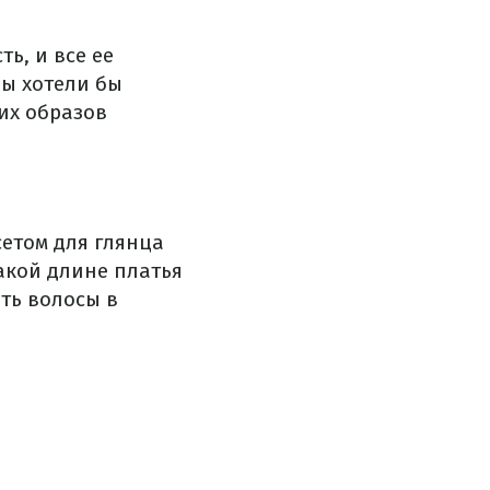
ь, и все ее
вы хотели бы
их образов
сетом для глянца
такой длине платья
ть волосы в