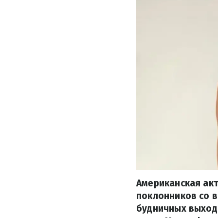
Американская ак
поклонников со в
будничных выходо