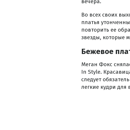
вечера.
Во всех своих вых
платья утонченны 
повторить ее обр
звезды, которые м
Бежевое плат
Меган Фокс снялас
In Style. Красави
следует обязател
легкие кудри для