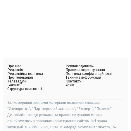
Про нас
Рекламодавцям
Редакція
Правила користування
Редакційна політика
Політика конфіденційності
Про телеканал
Технічна інформація
Телеведучі
Контакти
Вакансії
Архів
Структура власності
Всі комерційні рекламні матеріали позначені словами
"Спецпроєкт", "Партнерський матеріал", "Експерт", "Позиція".
Детальніше щодо реклами та правил цитування можна
ознайомитись в правилах користування сайтом. Усі права
захищені. © 2005—2021, ПрАТ «Телерадіокомпанія "Люкс"», 24