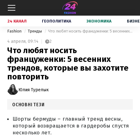
24 КАНАЛ
ГЕОПОЛИТИКА
ЭКОНОМИКА
БИЗНЕ
Fashion
Тренды
Что любят носить француженки: 5 весенних трендов, которые вы захотите повторить
4 апреля,
09:14
2
Что любят носить
француженки: 5 весенних
трендов, которые вы захотите
повторить
Юлия Турелык
ОСНОВНІ ТЕЗИ
Шорты бермуды – главный тренд весны,
который возвращается в гардеробы спустя
несколько лет.