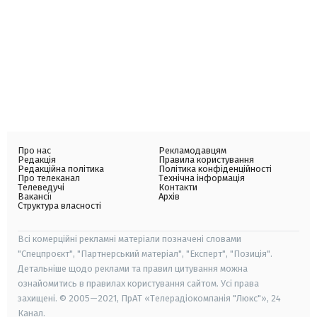
Про нас
Рекламодавцям
Редакція
Правила користування
Редакційна політика
Політика конфіденційності
Про телеканал
Технічна інформація
Телеведучі
Контакти
Вакансії
Архів
Структура власності
Всі комерційні рекламні матеріали позначені словами
"Спецпроєкт", "Партнерський матеріал", "Експерт", "Позиція".
Детальніше щодо реклами та правил цитування можна
ознайомитись в правилах користування сайтом. Усі права
захищені. © 2005—2021, ПрАТ «Телерадіокомпанія "Люкс"», 24
Канал.