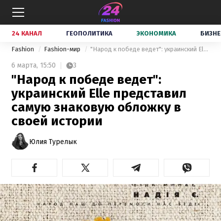
24 КАНАЛ
ГЕОПОЛИТИКА
ЭКОНОМИКА
БИЗНЕ
Fashion
Fashion-мир
"Народ к победе ведет": украинский Elle представил самую знаковую обложку в своей истории
6 марта,
15:50
3
"Народ к победе ведет":
украинский Elle представил
самую знаковую обложку в
своей истории
Юлия Турелык