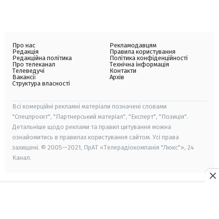
Про нас
Рекламодавцям
Редакція
Правила користування
Редакційна політика
Політика конфіденційності
Про телеканал
Технічна інформація
Телеведучі
Контакти
Вакансії
Архів
Структура власності
Всі комерційні рекламні матеріали позначені словами
"Спецпроєкт", "Партнерський матеріал", "Експерт", "Позиція".
Детальніше щодо реклами та правил цитування можна
ознайомитись в правилах користування сайтом. Усі права
захищені. © 2005—2021, ПрАТ «Телерадіокомпанія "Люкс"», 24
Канал.