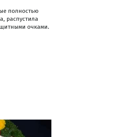
рые полностью
а, распустила
ащитными очками.