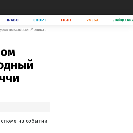
ПРАВО
СПОРТ
FIGHT
УЧЕБА
ЛАЙФХАК
Как роскошно выглядеть в черном костюме в старшем возрасте: модный урок показывает Моника Беллуччи
ном
модный
ччи
костюме на событии