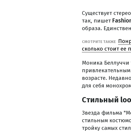
Существует стерео
так, пишет
Fashio
образа. Единствен
Понр
СМОТРИТЕ ТАКЖЕ
сколько стоит ее 
Моника Беллуччи
привлекательными
возрасте. Недавн
для себя монохром
Стильный lo
Звезда фильма "М
стильным костюмо
тройку самых сти