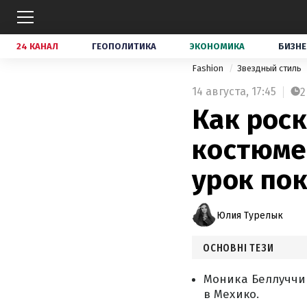
24 КАНАЛ
ГЕОПОЛИТИКА
ЭКОНОМИКА
БИЗНЕ
Fashion
Звездный стиль
14 августа,
17:45
2
Как рос
костюме
урок по
Юлия Турелык
ОСНОВНІ ТЕЗИ
Моника Беллуччи 
в Мехико.