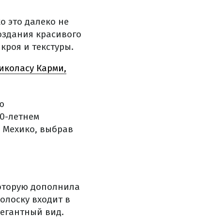
о это далеко не
создания красивого
кроя и текстуры.
иколасу Карми,
ю
60-летнем
в Мехико, выбрав
которую дополнила
олоску входит в
легантный вид.