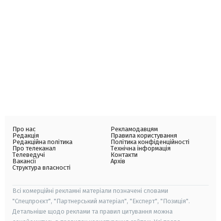
Про нас
Рекламодавцям
Редакція
Правила користування
Редакційна політика
Політика конфіденційності
Про телеканал
Технічна інформація
Телеведучі
Контакти
Вакансії
Архів
Структура власності
Всі комерційні рекламні матеріали позначені словами
"Спецпроєкт", "Партнерський матеріал", "Експерт", "Позиція".
Детальніше щодо реклами та правил цитування можна