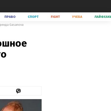
ПРАВО
СПОРТ
FIGHT
УЧЕБА
ЛАЙФХАК
бренда Gasanova
ошное
го