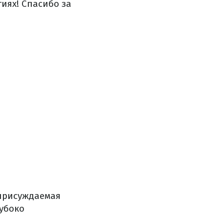
иях! Спасибо за
 присуждаемая
лубоко