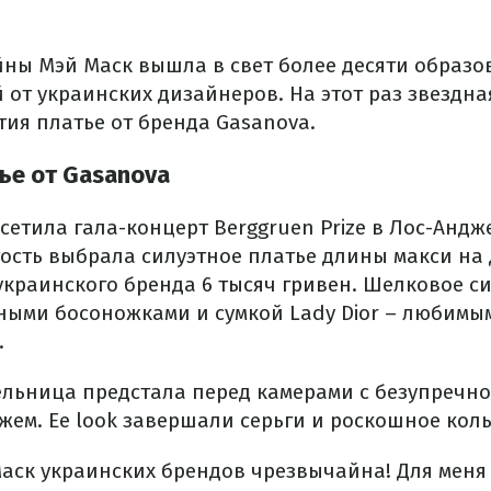
йны Мэй Маск вышла в свет более десяти образо
 от украинских дизайнеров. На этот раз звездн
тия платье от бренда Gasanova.
ье от Gasanova
сетила гала-концерт Berggruen Prize в Лос-Андж
ость выбрала силуэтное платье длины макси на
 украинского бренда
6 тысяч гривен
. Шелковое с
ыми босоножками и сумкой Lady Dior – любимым
.
тельница предстала перед камерами с безупречн
ем. Ее look завершали серьги и роскошное коль
аск украинских брендов чрезвычайна! Для меня