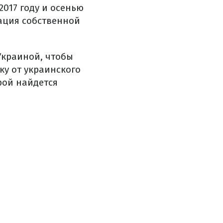
017 году и осенью
тация собственной
Украиной, чтобы
ку от украинского
рой найдется