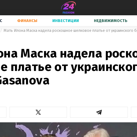
С
ФИНАНСЫ
ИНВЕСТИЦИИ
НЕДВИЖИМОСТЬ
Мать Илона Маска надела роскошное шелковое платье от украинского 
она Маска надела роск
е платье от украинско
Gasanova