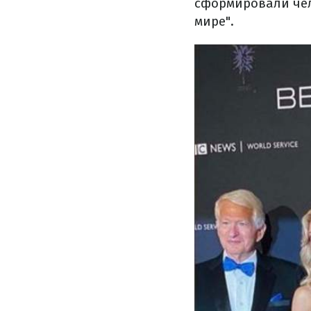
сформировали чел
мире".