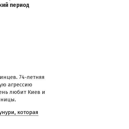
кий период
инцев. 74-летняя
ную агрессию
ень любит Киев и
аницы.
нури, которая