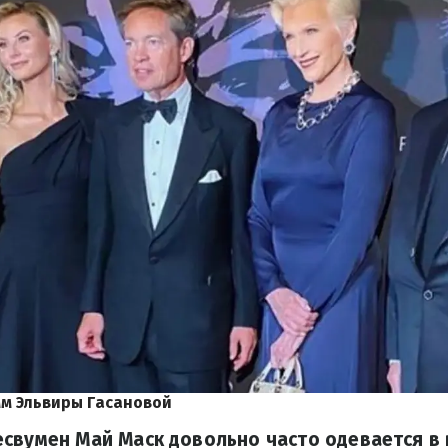
м Эльвиры Гасановой
свумен Май Маск довольно часто одевается в