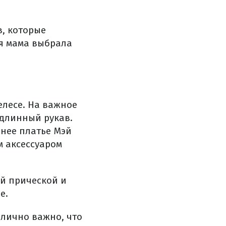
в, которые
ая мама выбрала
елесе. На важное
 длинный рукав.
инее платье Мэй
 аксессуаром
ой прической и
е.
 лично важно, что