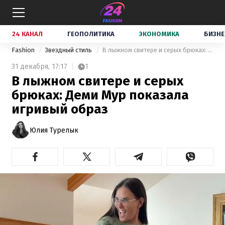
24 КАНАЛ
ГЕОПОЛИТИКА
ЭКОНОМИКА
БИЗНЕ
Fashion
Звездный стиль
В лыжном свитере и серых брюках: Деми Мур показала игривый образ
31 декабря,
17:17
1
В лыжном свитере и серых
брюках: Деми Мур показала
игривый образ
Юлия Турелык