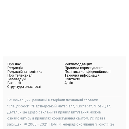
Про нас
Рекламодавцям
Редакція
Правила користування
Редакційна політика
Політика конфіденційності
Про телеканал
Технічна інформація
Телеведучі
Контакти
Вакансії
Архів
Структура власності
Всі комерційні рекламні матеріали позначені словами
"Спецпроєкт", "Партнерський матеріал", "Експерт", "Позиція".
Детальніше щодо реклами та правил цитування можна
ознайомитись в правилах користування сайтом. Усі права
захищені. © 2005—2021, ПрАТ «Телерадіокомпанія "Люкс"», 24