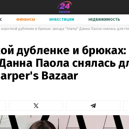
С
ФИНАНСЫ
ИНВЕСТИЦИИ
НЕДВИЖИМОСТЬ
 короткой дубленке и брюках: звезда "Элиты" Данна Паола снялась для гл
2
ой дубленке и брюках:
Данна Паола снялась д
arper's Bazaar