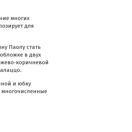
ние многих
позирует для
ну Паолу стать
обложке в двух
бежево-коричневой
алаццо.
иной и юбку
и многочисленные