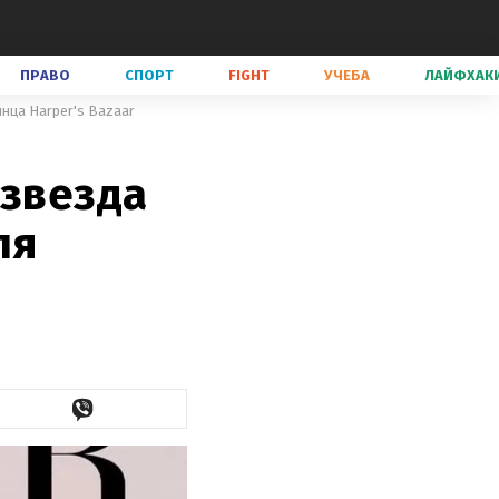
ПРАВО
СПОРТ
FIGHT
УЧЕБА
ЛАЙФХАК
янца Harper's Bazaar
 звезда
ля