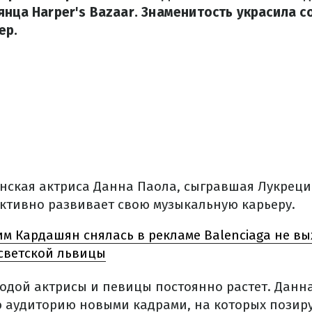
янца Harper's Bazaar. Знаменитость украсила с
ер.
анская актриса Данна Паола, сыгравшая Лукрец
активно развивает свою музыкальную карьеру.
им Кардашян снялась в рекламе Balenciaga не вы
светской львицы
одой актрисы и певицы постоянно растет. Данна
аудиторию новыми кадрами, на которых позиру