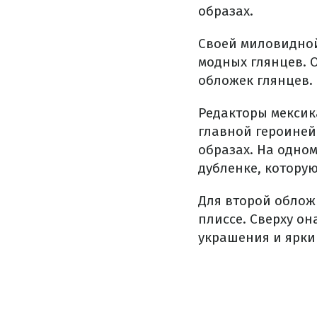
образах.
Своей миловидной
модных глянцев. О
обложек глянцев.
Редакторы мексик
главной героиней
образах. На одно
дубленке, котору
Для второй облож
плиссе. Сверху о
украшения и ярки