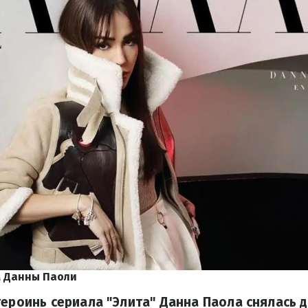
м Данны Паоли
героинь сериала "Элита" Данна Паола снялась 