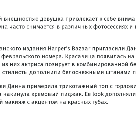
 внешностью девушка привлекает к себе внима
на часто снимается в различных фотосессиях и 
анского издания Harper's Bazaar пригласили Дан
 февральского номера. Красавица появилась на 
м из них актриса позирует в комбинированной 
ю стилисты дополнили белоснежными штанами п
ки Данна примерила трикотажный топ с горлов
на накинула кремовый пиджак. Ее look дополнял
й макияж с акцентом на красных губах.