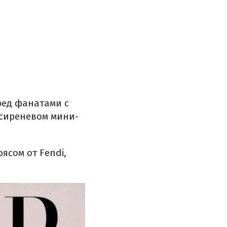
ред фанатами с
 сиреневом мини-
сом от Fendi,