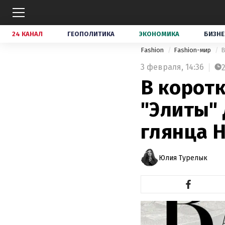
24 КАНАЛ
ГЕОПОЛИТИКА
ЭКОНОМИКА
БИЗНЕ
Fashion
Fashion-мир
В
3 февраля,
14:36
В коротк
"Элиты" 
глянца H
Юлия Турелык