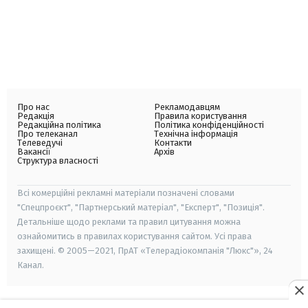
Про нас
Рекламодавцям
Редакція
Правила користування
Редакційна політика
Політика конфіденційності
Про телеканал
Технічна інформація
Телеведучі
Контакти
Вакансії
Архів
Структура власності
Всі комерційні рекламні матеріали позначені словами
"Спецпроєкт", "Партнерський матеріал", "Експерт", "Позиція".
Детальніше щодо реклами та правил цитування можна
ознайомитись в правилах користування сайтом. Усі права
захищені. © 2005—2021, ПрАТ «Телерадіокомпанія "Люкс"», 24
Канал.