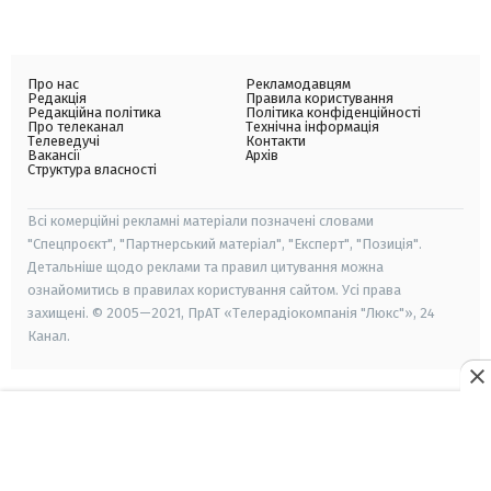
Про нас
Рекламодавцям
Редакція
Правила користування
Редакційна політика
Політика конфіденційності
Про телеканал
Технічна інформація
Телеведучі
Контакти
Вакансії
Архів
Структура власності
Всі комерційні рекламні матеріали позначені словами
"Спецпроєкт", "Партнерський матеріал", "Експерт", "Позиція".
Детальніше щодо реклами та правил цитування можна
ознайомитись в правилах користування сайтом. Усі права
захищені. © 2005—2021, ПрАТ «Телерадіокомпанія "Люкс"», 24
Канал.