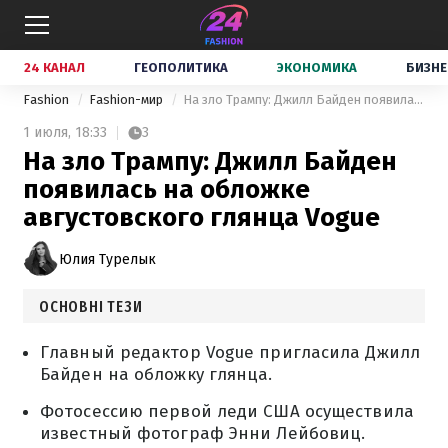
24 КАНАЛ
ГЕОПОЛИТИКА
ЭКОНОМИКА
БИЗНЕ
Fashion
Fashion-мир
На зло Трампу: Джилл Байден появилась на обложке августовского глянца Vogue
1 июля,
18:33
3
На зло Трампу: Джилл Байден
появилась на обложке
августовского глянца Vogue
Юлия Турелык
ОСНОВНІ ТЕЗИ
Главный редактор Vogue пригласила Джилл
Байден на обложку глянца.
Фотосессию первой леди США осуществила
известный фотограф Энни Лейбовиц.