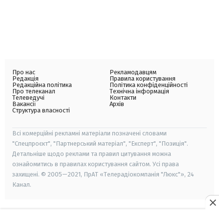
Про нас
Рекламодавцям
Редакція
Правила користування
Редакційна політика
Політика конфіденційності
Про телеканал
Технічна інформація
Телеведучі
Контакти
Вакансії
Архів
Структура власності
Всі комерційні рекламні матеріали позначені словами
"Спецпроєкт", "Партнерський матеріал", "Експерт", "Позиція".
Детальніше щодо реклами та правил цитування можна
ознайомитись в правилах користування сайтом. Усі права
захищені. © 2005—2021, ПрАТ «Телерадіокомпанія "Люкс"», 24
Канал.