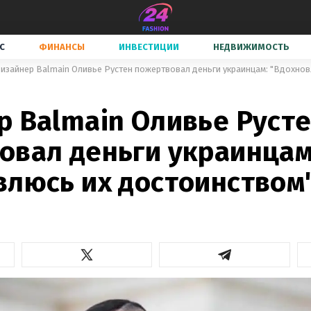
С
ФИНАНСЫ
ИНВЕСТИЦИИ
НЕДВИЖИМОСТЬ
изайнер Balmain Оливье Рустен пожертвовал деньги украинцам: "Вдохнов
р Balmain Оливье Руст
овал деньги украинцам
влюсь их достоинством