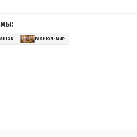
емы:
ASHION
FASHION-МИР