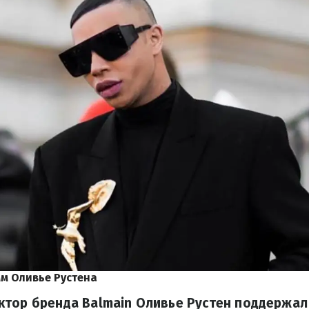
м Оливье Рустена
тор бренда Balmain Оливье Рустен поддержал 