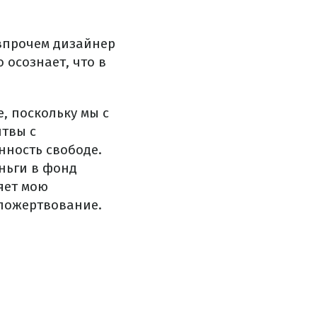
 впрочем дизайнер
 осознает, что в
, поскольку мы с
твы с
нность свободе.
ньги в фонд
яет мою
 пожертвование.