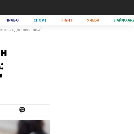
ПРАВО
СПОРТ
FIGHT
УЧЕБА
ЛАЙФХАК
люсь их достоинством"
ен
:
"