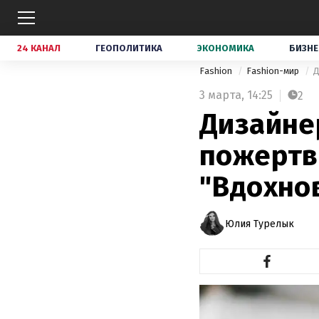
24 КАНАЛ
ГЕОПОЛИТИКА
ЭКОНОМИКА
БИЗНЕ
Fashion
Fashion-мир
Д
3 марта,
14:25
2
Дизайне
пожертв
"Вдохно
Юлия Турелык