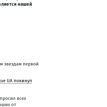
овляется нашей
м звездам первой
gue UA покинул
просил всех
вших от