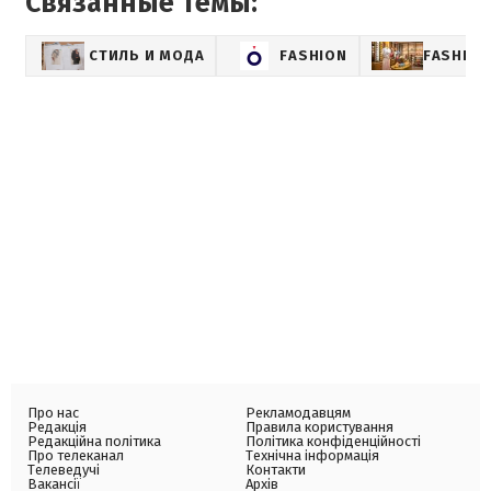
Связанные темы:
СТИЛЬ И МОДА
FASHION
FASHIO
Про нас
Рекламодавцям
Редакція
Правила користування
Редакційна політика
Політика конфіденційності
Про телеканал
Технічна інформація
Телеведучі
Контакти
Вакансії
Архів