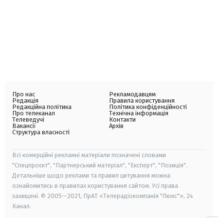
Про нас
Рекламодавцям
Редакція
Правила користування
Редакційна політика
Політика конфіденційності
Про телеканал
Технічна інформація
Телеведучі
Контакти
Вакансії
Архів
Структура власності
Всі комерційні рекламні матеріали позначені словами
"Спецпроєкт", "Партнерський матеріал", "Експерт", "Позиція".
Детальніше щодо реклами та правил цитування можна
ознайомитись в правилах користування сайтом. Усі права
захищені. © 2005—2021, ПрАТ «Телерадіокомпанія "Люкс"», 24
Канал.