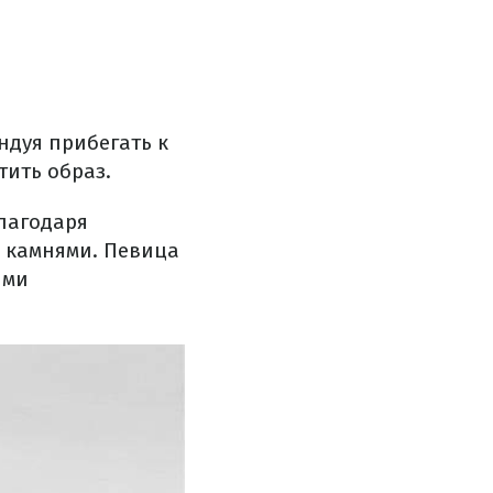
ндуя прибегать к
тить образ.
благодаря
с камнями. Певица
ыми