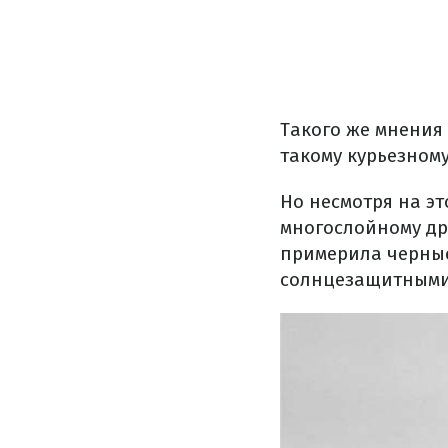
Такого же мнения
такому курьезном
Но несмотря на эт
многослойному др
примерила черные
солнцезащитными о