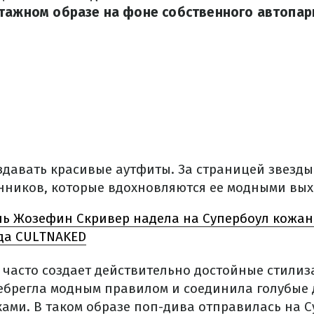
тажном образе на фоне собственного автопар
здавать красивые аутфиты. За страницей звезды 
ников, которые вдохновляются ее модными вых
ь Жозефин Скривер надела на Супербоул кожан
да CULTNAKED
часто создает действительно достойные стилиз
небрегла модным правилом и соединила голубы
ами. В таком образе поп-дива отправилась на С