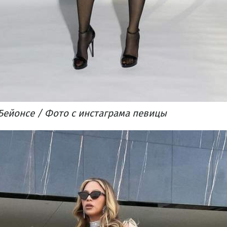
Бейонсе / Фото с инстаграма певицы