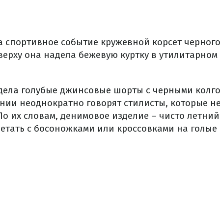
а спортивное событие кружевной корсет черного
ерху она надела бежевую куртку в утилитарном с
дела голубые джинсовые шорты с черными колго
нии неоднократно говорят стилисты, которые 
По их словам, денимовое изделие – чисто летний
четать с босоножками или кроссовками на голые 