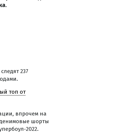
ка.
следят 237
одами.
ый топ от
ации, впрочем на
е денимовые шорты
упербоул-2022.