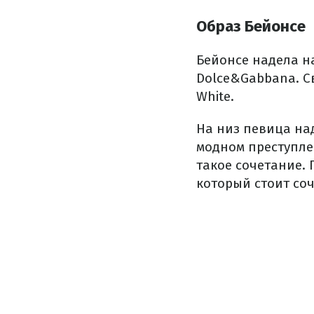
Образ Бейонсе
Бейонсе надела н
Dolce&Gabbana. Св
White.
На низ певица на
модном преступле
такое сочетание. 
который стоит со